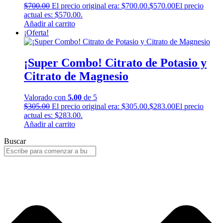
$
700.00
El precio original era: $700.00.
$
570.00
El precio
actual es: $570.00.
Añadir al carrito
¡Oferta!
¡Super Combo! Citrato de Potasio y
Citrato de Magnesio
Valorado con
5.00
de 5
$
305.00
El precio original era: $305.00.
$
283.00
El precio
actual es: $283.00.
Añadir al carrito
Buscar