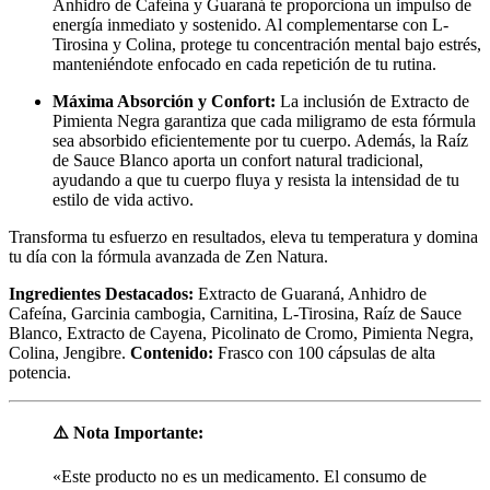
Anhidro de Cafeína y Guaraná te proporciona un impulso de
energía inmediato y sostenido. Al complementarse con L-
Tirosina y Colina, protege tu concentración mental bajo estrés,
manteniéndote enfocado en cada repetición de tu rutina.
Máxima Absorción y Confort:
La inclusión de Extracto de
Pimienta Negra garantiza que cada miligramo de esta fórmula
sea absorbido eficientemente por tu cuerpo. Además, la Raíz
de Sauce Blanco aporta un confort natural tradicional,
ayudando a que tu cuerpo fluya y resista la intensidad de tu
estilo de vida activo.
Transforma tu esfuerzo en resultados, eleva tu temperatura y domina
tu día con la fórmula avanzada de Zen Natura.
Ingredientes Destacados:
Extracto de Guaraná, Anhidro de
Cafeína, Garcinia cambogia, Carnitina, L-Tirosina, Raíz de Sauce
Blanco, Extracto de Cayena, Picolinato de Cromo, Pimienta Negra,
Colina, Jengibre.
Contenido:
Frasco con 100 cápsulas de alta
potencia.
⚠️ Nota Importante:
«Este producto no es un medicamento. El consumo de