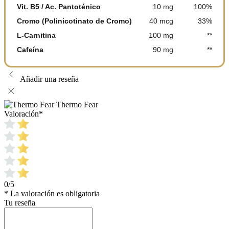
Vit. B5 / Ac. Pantoténico
10 mg
100%
Cromo (Polinicotinato de Cromo)
40 mcg
33%
L-Carnitina
100 mg
**
Cafeína
90 mg
**
Añadir una reseña
Thermo Fear
Valoración
*
0/5
* La valoración es obligatoria
Tu reseña